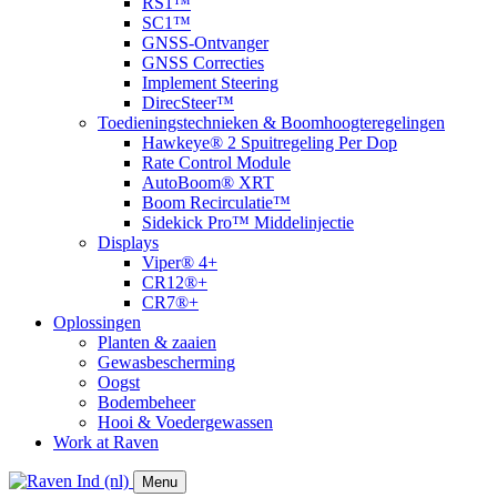
RS1™
SC1™
GNSS-Ontvanger
GNSS Correcties
Implement Steering
DirecSteer™
Toedieningstechnieken & Boomhoogteregelingen
Hawkeye® 2 Spuitregeling Per Dop
Rate Control Module
AutoBoom® XRT
​Boom Recirculatie™
Sidekick Pro™ Middelinjectie
Displays
Viper® 4+
CR12®+
CR7®+
Oplossingen
Planten & zaaien
Gewasbescherming
Oogst
Bodembeheer
Hooi & Voedergewassen
Work at Raven
Menu