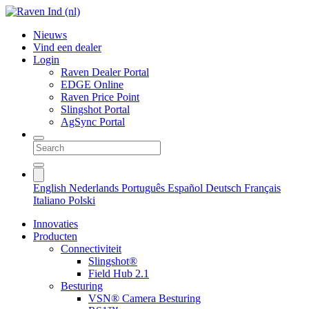
Nieuws
Vind een dealer
Login
Raven Dealer Portal
EDGE Online
Raven Price Point
Slingshot Portal
AgSync Portal
English
Nederlands
Português
Español
Deutsch
Français
Italiano
Polski
Innovaties
Producten
Connectiviteit
Slingshot®
Field Hub 2.1
Besturing
VSN® Camera Besturing