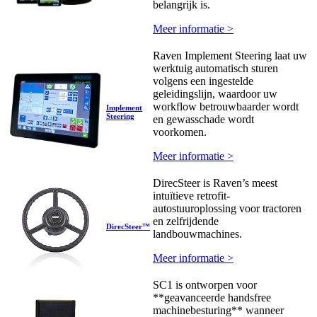
belangrijk is.
Meer informatie >
Raven Implement Steering laat uw
werktuig automatisch sturen
volgens een ingestelde
geleidingslijn, waardoor uw
workflow betrouwbaarder wordt
Implement
Steering
en gewasschade wordt
voorkomen.
Meer informatie >
DirecSteer is Raven’s meest
intuïtieve retrofit-
autostuuroplossing voor tractoren
en zelfrijdende
DirecSteer™
landbouwmachines.
Meer informatie >
SC1 is ontworpen voor
**geavanceerde handsfree
machinebesturing** wanneer