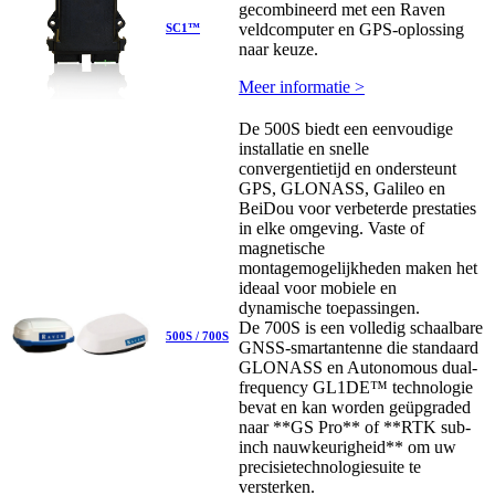
gecombineerd met een Raven
veldcomputer en GPS-oplossing
SC1™
naar keuze.
Meer informatie >
De 500S biedt een eenvoudige
installatie en snelle
convergentietijd en ondersteunt
GPS, GLONASS, Galileo en
BeiDou voor verbeterde prestaties
in elke omgeving. Vaste of
magnetische
montagemogelijkheden maken het
ideaal voor mobiele en
dynamische toepassingen.
De 700S is een volledig schaalbare
500S / 700S
GNSS-smartantenne die standaard
GLONASS en Autonomous dual-
frequency GL1DE™ technologie
bevat en kan worden geüpgraded
naar **GS Pro** of **RTK sub-
inch nauwkeurigheid** om uw
precisietechnologiesuite te
versterken.