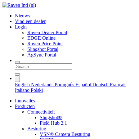
Nieuws
Vind een dealer
Login
Raven Dealer Portal
EDGE Online
Raven Price Point
Slingshot Portal
AgSync Portal
English
Nederlands
Português
Español
Deutsch
Français
Italiano
Polski
Innovaties
Producten
Connectiviteit
Slingshot®
Field Hub 2.1
Besturing
VSN® Camera Besturing