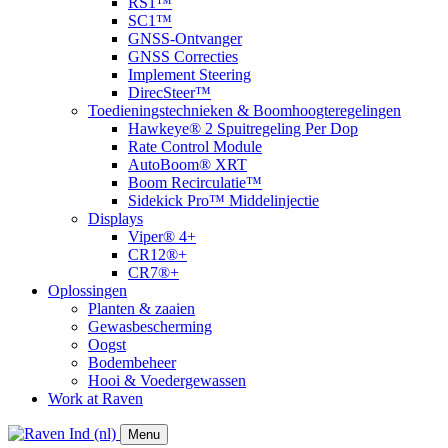
RS1™
SC1™
GNSS-Ontvanger
GNSS Correcties
Implement Steering
DirecSteer™
Toedieningstechnieken & Boomhoogteregelingen
Hawkeye® 2 Spuitregeling Per Dop
Rate Control Module
AutoBoom® XRT
​Boom Recirculatie™
Sidekick Pro™ Middelinjectie
Displays
Viper® 4+
CR12®+
CR7®+
Oplossingen
Planten & zaaien
Gewasbescherming
Oogst
Bodembeheer
Hooi & Voedergewassen
Work at Raven
Menu