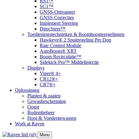
RS1™
SC1™
GNSS-Ontvanger
GNSS Correcties
Implement Steering
DirecSteer™
Toedieningstechnieken & Boomhoogteregelingen
Hawkeye® 2 Spuitregeling Per Dop
Rate Control Module
AutoBoom® XRT
​Boom Recirculatie™
Sidekick Pro™ Middelinjectie
Displays
Viper® 4+
CR12®+
CR7®+
Oplossingen
Planten & zaaien
Gewasbescherming
Oogst
Bodembeheer
Hooi & Voedergewassen
Work at Raven
Menu