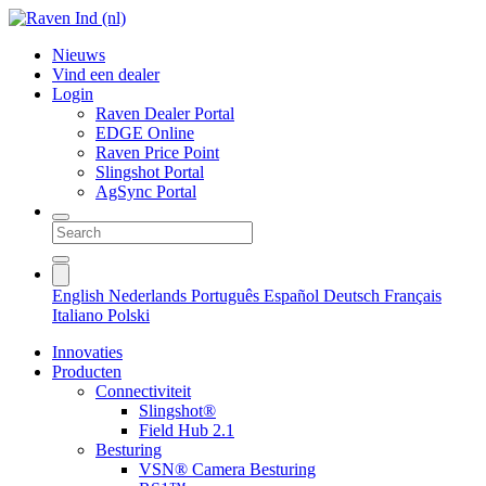
Nieuws
Vind een dealer
Login
Raven Dealer Portal
EDGE Online
Raven Price Point
Slingshot Portal
AgSync Portal
English
Nederlands
Português
Español
Deutsch
Français
Italiano
Polski
Innovaties
Producten
Connectiviteit
Slingshot®
Field Hub 2.1
Besturing
VSN® Camera Besturing