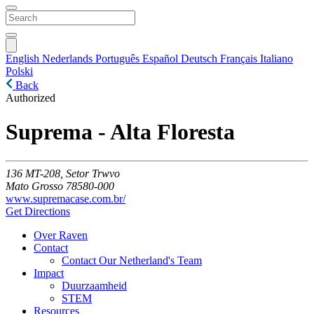
English
Nederlands
Português
Español
Deutsch
Français
Italiano
Polski
Back
Authorized
Suprema - Alta Floresta
136
MT-208, Setor Trwvo
Mato Grosso
78580-000
www.supremacase.com.br/
Get Directions
Over Raven
Contact
Contact Our Netherland's Team
Impact
Duurzaamheid
STEM
Resources