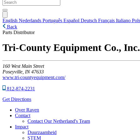
English
Nederlands
Português
Español
Deutsch
Français
Italiano
Pols
Back
Parts Distributor
Tri-County Equipment Co., Inc. 
160
West Main Street
Poseyville,
IN
47633
www.tri-countyequipment.com/
812-874-2231
Get Directions
Over Raven
Contact
Contact Our Netherland's Team
Impact
Duurzaamheid
STEM