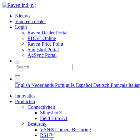
Nieuws
Vind een dealer
Login
Raven Dealer Portal
EDGE Online
Raven Price Point
Slingshot Portal
AgSync Portal
English
Nederlands
Português
Español
Deutsch
Français
Itali
Innovaties
Producten
Connectiviteit
Slingshot®
Field Hub 2.1
Besturing
VSN® Camera Besturing
RS1™