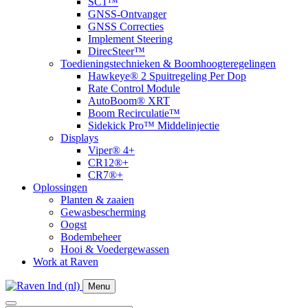
SC1™
GNSS-Ontvanger
GNSS Correcties
Implement Steering
DirecSteer™
Toedieningstechnieken & Boomhoogteregelingen
Hawkeye® 2 Spuitregeling Per Dop
Rate Control Module
AutoBoom® XRT
​Boom Recirculatie™
Sidekick Pro™ Middelinjectie
Displays
Viper® 4+
CR12®+
CR7®+
Oplossingen
Planten & zaaien
Gewasbescherming
Oogst
Bodembeheer
Hooi & Voedergewassen
Work at Raven
Menu