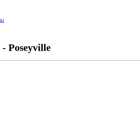
ki
- Poseyville