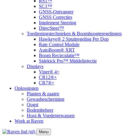
RS1™
SC1™
GNSS-Ontvanger
GNSS Correcties
Implement Steering
DirecSteer™
Toedieningstechnieken & Boomhoogteregelingen
Hawkeye® 2 Spuitregeling Per Dop
Rate Control Module
AutoBoom® XRT
​Boom Recirculatie™
Sidekick Pro™ Middelinjectie
Displays
Viper® 4+
CR12®+
CR7®+
Oplossingen
Planten & zaaien
Gewasbescherming
Oogst
Bodembeheer
Hooi & Voedergewassen
Work at Raven
Menu