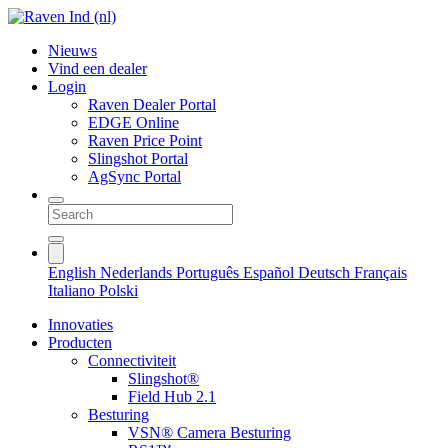
Nieuws
Vind een dealer
Login
Raven Dealer Portal
EDGE Online
Raven Price Point
Slingshot Portal
AgSync Portal
English
Nederlands
Português
Español
Deutsch
Français
Italiano
Polski
Innovaties
Producten
Connectiviteit
Slingshot®
Field Hub 2.1
Besturing
VSN® Camera Besturing