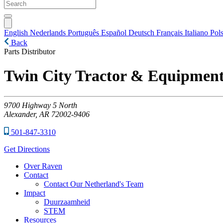
English
Nederlands
Português
Español
Deutsch
Français
Italiano
Pols
Back
Parts Distributor
Twin City Tractor & Equipment,
9700
Highway 5 North
Alexander,
AR
72002-9406
501-847-3310
Get Directions
Over Raven
Contact
Contact Our Netherland's Team
Impact
Duurzaamheid
STEM
Resources