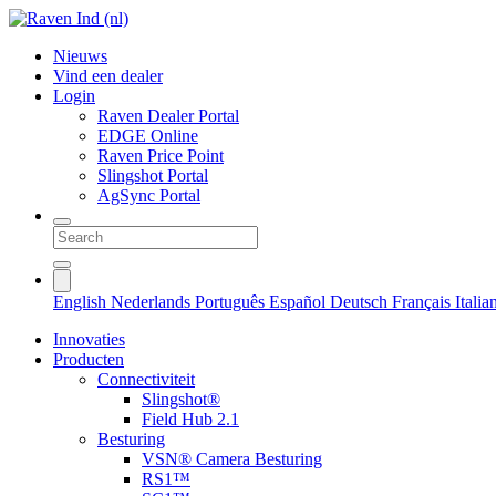
Nieuws
Vind een dealer
Login
Raven Dealer Portal
EDGE Online
Raven Price Point
Slingshot Portal
AgSync Portal
English
Nederlands
Português
Español
Deutsch
Français
Itali
Innovaties
Producten
Connectiviteit
Slingshot®
Field Hub 2.1
Besturing
VSN® Camera Besturing
RS1™