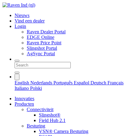
Nieuws
Vind een dealer
Login
Raven Dealer Portal
EDGE Online
Raven Price Point
Slingshot Portal
AgSync Portal
English
Nederlands
Português
Español
Deutsch
Français
Italiano
Polski
Innovaties
Producten
Connectiviteit
Slingshot®
Field Hub 2.1
Besturing
VSN® Camera Besturing