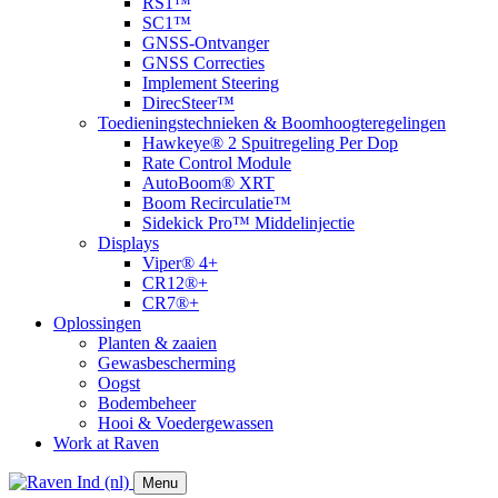
RS1™
SC1™
GNSS-Ontvanger
GNSS Correcties
Implement Steering
DirecSteer™
Toedieningstechnieken & Boomhoogteregelingen
Hawkeye® 2 Spuitregeling Per Dop
Rate Control Module
AutoBoom® XRT
​Boom Recirculatie™
Sidekick Pro™ Middelinjectie
Displays
Viper® 4+
CR12®+
CR7®+
Oplossingen
Planten & zaaien
Gewasbescherming
Oogst
Bodembeheer
Hooi & Voedergewassen
Work at Raven
Menu