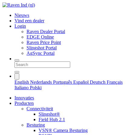
Nieuws
Vind een dealer
Login
Raven Dealer Portal
EDGE Online
Raven Price Point
Slingshot Portal
AgSync Portal
English
Nederlands
Português
Español
Deutsch
Français
Italiano
Polski
Innovaties
Producten
Connectiviteit
Slingshot®
Field Hub 2.1
Besturing
VSN® Camera Besturing