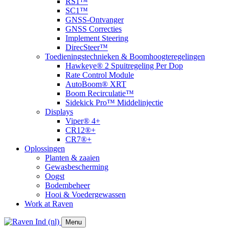
RS1™
SC1™
GNSS-Ontvanger
GNSS Correcties
Implement Steering
DirecSteer™
Toedieningstechnieken & Boomhoogteregelingen
Hawkeye® 2 Spuitregeling Per Dop
Rate Control Module
AutoBoom® XRT
​Boom Recirculatie™
Sidekick Pro™ Middelinjectie
Displays
Viper® 4+
CR12®+
CR7®+
Oplossingen
Planten & zaaien
Gewasbescherming
Oogst
Bodembeheer
Hooi & Voedergewassen
Work at Raven
Menu