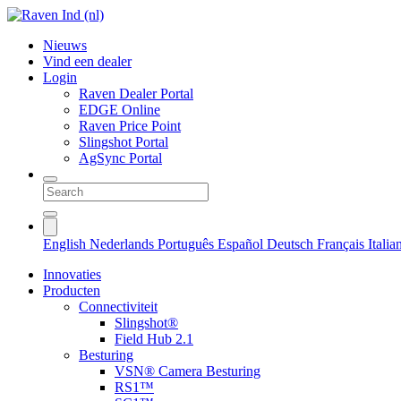
Nieuws
Vind een dealer
Login
Raven Dealer Portal
EDGE Online
Raven Price Point
Slingshot Portal
AgSync Portal
English
Nederlands
Português
Español
Deutsch
Français
Itali
Innovaties
Producten
Connectiviteit
Slingshot®
Field Hub 2.1
Besturing
VSN® Camera Besturing
RS1™