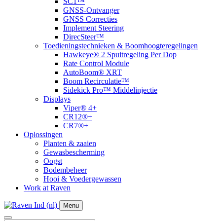
SC1™
GNSS-Ontvanger
GNSS Correcties
Implement Steering
DirecSteer™
Toedieningstechnieken & Boomhoogteregelingen
Hawkeye® 2 Spuitregeling Per Dop
Rate Control Module
AutoBoom® XRT
​Boom Recirculatie™
Sidekick Pro™ Middelinjectie
Displays
Viper® 4+
CR12®+
CR7®+
Oplossingen
Planten & zaaien
Gewasbescherming
Oogst
Bodembeheer
Hooi & Voedergewassen
Work at Raven
Menu