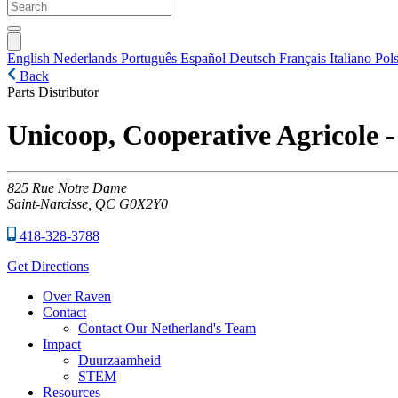
English
Nederlands
Português
Español
Deutsch
Français
Italiano
Pols
Back
Parts Distributor
Unicoop, Cooperative Agricole -
825
Rue Notre Dame
Saint-Narcisse,
QC
G0X2Y0
418-328-3788
Get Directions
Over Raven
Contact
Contact Our Netherland's Team
Impact
Duurzaamheid
STEM
Resources