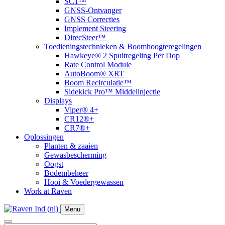
SC1™
GNSS-Ontvanger
GNSS Correcties
Implement Steering
DirecSteer™
Toedieningstechnieken & Boomhoogteregelingen
Hawkeye® 2 Spuitregeling Per Dop
Rate Control Module
AutoBoom® XRT
​Boom Recirculatie™
Sidekick Pro™ Middelinjectie
Displays
Viper® 4+
CR12®+
CR7®+
Oplossingen
Planten & zaaien
Gewasbescherming
Oogst
Bodembeheer
Hooi & Voedergewassen
Work at Raven
Menu