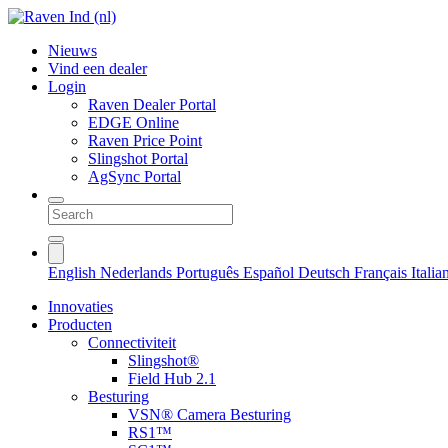
Nieuws
Vind een dealer
Login
Raven Dealer Portal
EDGE Online
Raven Price Point
Slingshot Portal
AgSync Portal
English
Nederlands
Português
Español
Deutsch
Français
Itali
Innovaties
Producten
Connectiviteit
Slingshot®
Field Hub 2.1
Besturing
VSN® Camera Besturing
RS1™