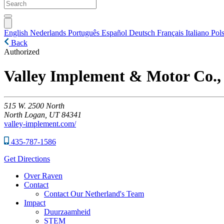
English
Nederlands
Português
Español
Deutsch
Français
Italiano
Pols
Back
Authorized
Valley Implement & Motor Co., 
515
W. 2500 North
North Logan,
UT
84341
valley-implement.com/
435-787-1586
Get Directions
Over Raven
Contact
Contact Our Netherland's Team
Impact
Duurzaamheid
STEM