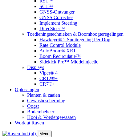
RS1™
SC1™
GNSS-Ontvanger
GNSS Correcties
Implement Steering
DirecSteer™
Toedieningstechnieken & Boomhoogteregelingen
Hawkeye® 2 Spuitregeling Per Dop
Rate Control Module
AutoBoom® XRT
​Boom Recirculatie™
Sidekick Pro™ Middelinjectie
Displays
Viper® 4+
CR12®+
CR7®+
Oplossingen
Planten & zaaien
Gewasbescherming
Oogst
Bodembeheer
Hooi & Voedergewassen
Work at Raven
Menu