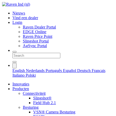
Nieuws
Vind een dealer
Login
Raven Dealer Portal
EDGE Online
Raven Price Point
Slingshot Portal
AgSync Portal
English
Nederlands
Português
Español
Deutsch
Français
Italiano
Polski
Innovaties
Producten
Connectiviteit
Slingshot®
Field Hub 2.1
Besturing
VSN® Camera Besturing