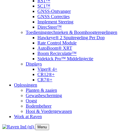
RS1™
SC1™
GNSS-Ontvanger
GNSS Correcties
Implement Steering
DirecSteer™
Toedieningstechnieken & Boomhoogteregelingen
Hawkeye® 2 Spuitregeling Per Dop
Rate Control Module
AutoBoom® XRT
​Boom Recirculatie™
Sidekick Pro™ Middelinjectie
Displays
Viper® 4+
CR12®+
CR7®+
Oplossingen
Planten & zaaien
Gewasbescherming
Oogst
Bodembeheer
Hooi & Voedergewassen
Work at Raven
Menu