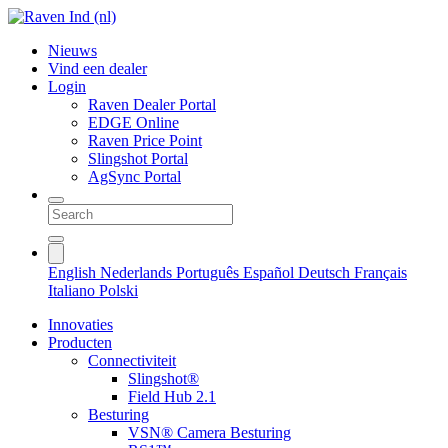
Nieuws
Vind een dealer
Login
Raven Dealer Portal
EDGE Online
Raven Price Point
Slingshot Portal
AgSync Portal
English
Nederlands
Português
Español
Deutsch
Français
Italiano
Polski
Innovaties
Producten
Connectiviteit
Slingshot®
Field Hub 2.1
Besturing
VSN® Camera Besturing